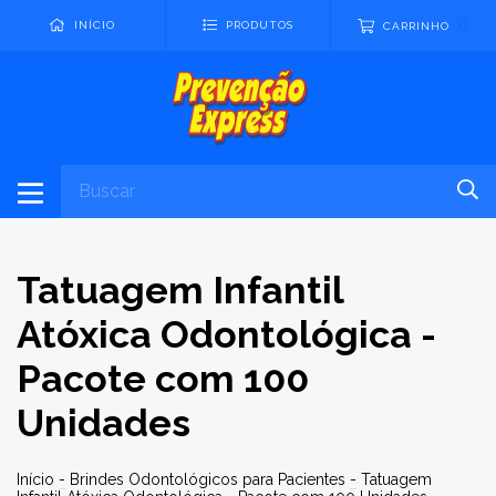
0
INÍCIO
PRODUTOS
CARRINHO
Tatuagem Infantil
Atóxica Odontológica -
Pacote com 100
Unidades
Início
-
Brindes Odontológicos para Pacientes
-
Tatuagem