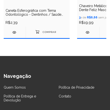
Chaveiro Metálico 
Dente Feliz Mascul
Caneta Esferográfica com Tema
Odontológico - Dentinhos / Saúde
3
x de
R$6,66
sem juro
Bucal
R$2,39
R$19,99
Navegação
Quem Somos
Política de Privacidade
Política de Entrega e
Contato
Devolução