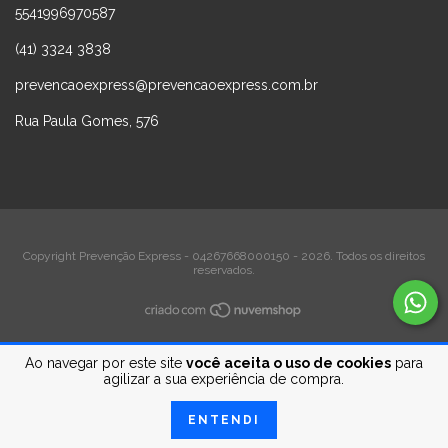
5541996970587
(41) 3324 3838
prevencaoexpress@prevencaoexpress.com.br
Rua Paula Gomes, 576
Copyright Prevenção Express - 04267668000150 - 2026. Todos os direitos
reservados.
Ao navegar por este site
você aceita o uso de cookies
para
agilizar a sua experiência de compra.
ENTENDI