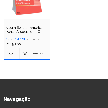
Álbum Seriado American
Dental Association - O
Sorriso De Sua Criança
6
x de
R$26,33
sem juros
R$158,00
Navegação