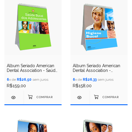
Álbum Seriado American
Álbum Seriado American
Dental Association - Saúde
Dental Association -
Bucal dos Adolescentes
Higiene Bucal
6
x de
R$26,50
sem juros
6
x de
R$26,33
sem juros
R$159,00
R$158,00