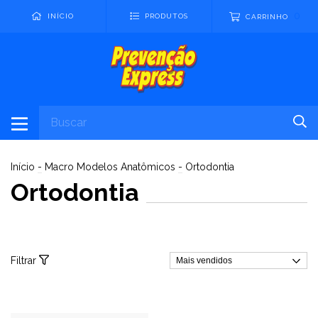
0
INÍCIO
PRODUTOS
CARRINHO
Início
-
Macro Modelos Anatômicos
-
Ortodontia
Ortodontia
Filtrar