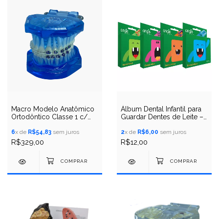
Macro Modelo Anatômico
Álbum Dental Infantil para
Ortodôntico Classe 1 c/
Guardar Dentes de Leite –
Braquete Misto Metálico e
Porta Dentinhos
Estético
6
x de
R$54,83
sem juros
2
x de
R$6,00
sem juros
R$329,00
R$12,00