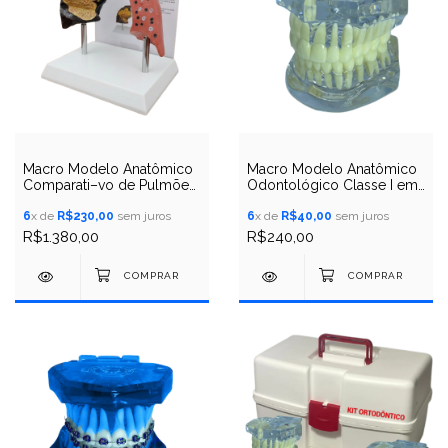
Macro Modelo Anatômico
Macro Modelo Anatômico
Comparati–vo de Pulmões
Odontológico Classe I em
Pulmão Saudável x Pulmão
Acrílico Transparente
de Fumante
6
x de
R$230,00
sem juros
6
x de
R$40,00
sem juros
R$1.380,00
R$240,00