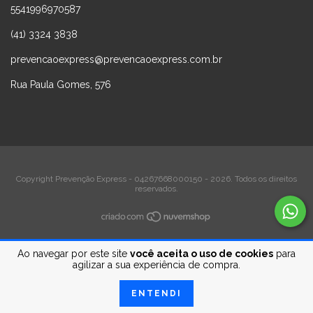
5541996970587
(41) 3324 3838
prevencaoexpress@prevencaoexpress.com.br
Rua Paula Gomes, 576
Copyright Prevenção Express - 04267668000150 - 2026. Todos os direitos
reservados.
Ao navegar por este site
você aceita o uso de cookies
para
agilizar a sua experiência de compra.
ENTENDI