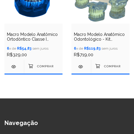
Macro Modelo Anatômico
Macro Modelo Anatômico
Ortodôntico Classe I
Odontológico - Kit
Transparente c/ Braquetes
Ortodôntico com 3
Metálicos
6
x de
R$54,83
sem juros
Modelos em Acrílico
6
x de
R$119,83
sem juros
Transparente
R$329,00
R$719,00
Navegação