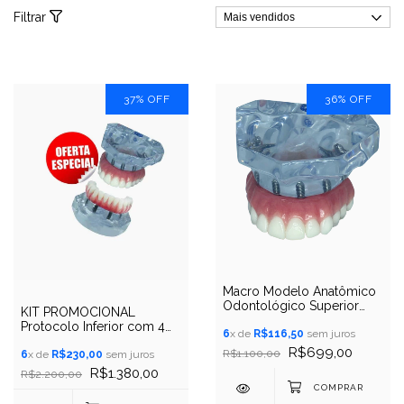
Filtrar
37
%
OFF
36
%
OFF
Macro Modelo Anatômico
Odontológico Superior
KIT PROMOCIONAL
Protocolo em Acrílico
Protocolo Inferior com 4
Maxila com 6 Implantes
6
x de
R$116,50
sem juros
Implantes e Modelo
R$699,00
R$1.100,00
Superior Protocolo em
6
x de
R$230,00
sem juros
Acrílico Maxila com 6
R$1.380,00
R$2.200,00
implantes