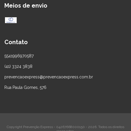
Meios de envio
Contato
5541996970587
(41) 3324 3838
prevencaoexpress@prevencaoexpress.com.br
Rua Paula Gomes, 576
Copyright Prevenção Express - 04267668000150 - 2026. Todos os direitos
reservados.