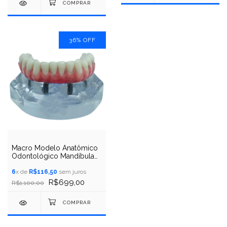
36
%
OFF
Macro Modelo Anatômico
Odontológico Mandíbula
com Protocolo Branemark
de 4 Implantes
6
x de
R$116,50
sem juros
R$699,00
R$1.100,00