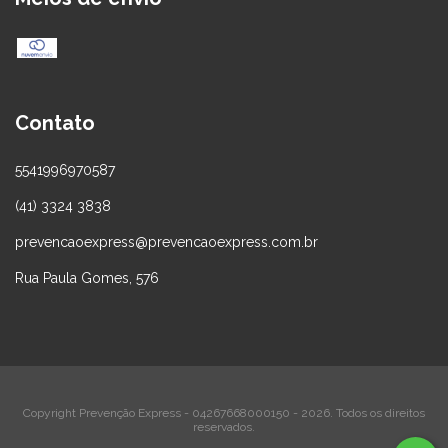
Contato
5541996970587
(41) 3324 3838
prevencaoexpress@prevencaoexpress.com.br
Rua Paula Gomes, 576
Copyright Prevenção Express - 04267668000150 - 2026. Todos os direitos
reservados.