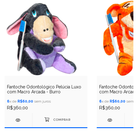
Fantoche Odontológico Pelúcia Luxo
Fantoche Odontoló
com Macro Arcada - Burro
com Macro Arcada 
6
x de
R$60,00
sem juros
6
x de
R$60,00
sem ju
R$360,00
R$360,00